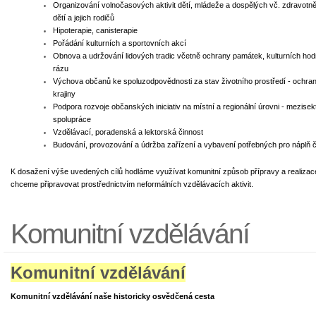
Organizování volnočasových aktivit dětí, mládeže a dospělých vč. zdravotn
dětí a jejich rodičů
Hipoterapie, canisterapie
Pořádání kulturních a sportovních akcí
Obnova a udržování lidových tradic včetně ochrany památek, kulturních hod
rázu
Výchova občanů ke spoluzodpovědnosti za stav životního prostředí - ochran
krajiny
Podpora rozvoje občanských iniciativ na místní a regionální úrovni - mezise
spolupráce
Vzdělávací, poradenská a lektorská činnost
Budování, provozování a údržba zařízení a vybavení potřebných pro náplň č
K dosažení výše uvedených cílů hodláme využívat komunitní způsob přípravy a realizace
chceme připravovat prostřednictvím neformálních vzdělávacích aktivit.
Komunitní vzdělávání
Komunitní vzdělávání
Komunitní vzdělávání
naše historicky osvědčená cesta