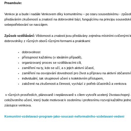
Preambule:
Venkov je a bude i nadále Venkovem díky komunitnímu – po staru sousedskému - způso
předáváním zkušeností a znalostí na dobrovolné bázi, fungujícímu na principu sousedsk
sebepotřebování se navzájem.
Způsob vzdělávání:
Vědomosti a znalosti jsou předávány zejména místními cvičenými l
dobrovolníky z různých oborů různými formami a praktikami:
dobrovolnost
přístupnost každému (v ideálním případě),
organizovaný proces se vzdělávacími cíli,
zaměření na ty, kdo se učí, a s jejich aktivní účastí,
zaměření na osvojování dovedností pro život a přípravu na aktivní občanství
individuální, tak skupinové učení s kolektivním přístupem,
založené na zkušenosti a činnosti, vychází z potřeb účastníků a venkova
v různých prostředích, plánovaně i neplánovaně s cílem vytvořit ucelený životaschopný a
celoživotního učení, který bude motivovat k osobnímu i profesnímu rozvoji každého jedno
zástupce venkova.
Komunitni-vzdelavaci-program-jako-soucast-neformalniho-vzdelavani-vedeni