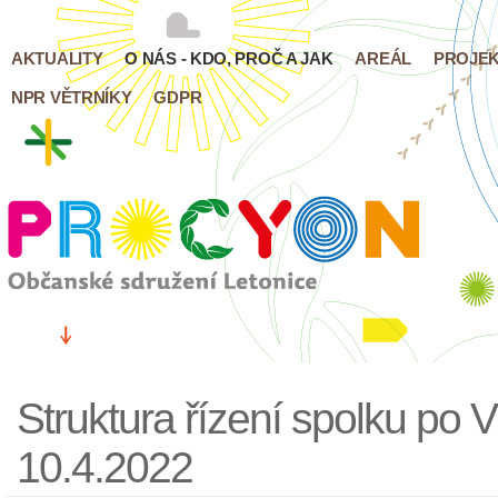
AKTUALITY
O NÁS - KDO, PROČ A JAK
AREÁL
PROJE
NPR VĚTRNÍKY
GDPR
Struktura řízení spolku po
10.4.2022