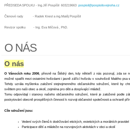
PŘEDSEDA SPOLKU - Ing.Jiří Pospíšil 603219663
pospisil@pospisilsvejnoha.cz
Členové rady - Radek Knesl a ing.Matěj Pospíšil
Revizor spolku - Ing. Eva Míčová , PhD.
O NÁS
O nás
O Vánocích roku 2006
, přesně na Štědrý den, kdy někteří z nás pozorují, zda se 
možné spatřit mezi ostatními hvězdami i jasně zářící hvězdu v souhvězdí Malého p
Tehdy uzrála myšlenka založení stejnojmenného občanského sdružení, které by cht
světlem pro naši obec a okolí, zejména pro děti a dospívající mládež.
Tomu odpovídají i stanovy našeho občanského sdružení, které je založené podle zá
poskytování obecně prospěšných činností k rozvoji občanské společnosti a ochraně přír
Cíle sdružení jsou:
Vedení svých členů k dodržování etických, estetických a morálních pravidel
Participace dětí a mládeže na rozvojových aktivitách v obci a okolí